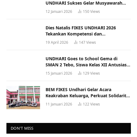
UNDHARI Sukses Gelar Musyawarah
Racana
12 Januari 2026
150
Views
Dies Natalis FIKES UNDHARI 2026
Tekankan Kompetensi dan
Profesionalisme Tenaga Kesehatan
19 April 2026
147
Views
UNDHARI Goes to School Gema di
SMAN 2 Tebo, Siswa Kelas XII Antusias
Ikuti Sosialisasi Kampus Berkualitas
15 Januari 2026
129
Views
BEM FIKES Undhari Gelar Acara
Keakraban Keluarga, Perkuat Solidaritas
dan Gaya Hidup Sehat
11 Januari 2026
122
Views
DON'T MISS