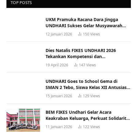
TOP POSTS
UKM Pramuka Racana Dara Jingga
UNDHARI Sukses Gelar Musyawarah
Racana
12 Januari 2026
150
Views
Dies Natalis FIKES UNDHARI 2026
Tekankan Kompetensi dan
Profesionalisme Tenaga Kesehatan
19 April 2026
147
Views
UNDHARI Goes to School Gema di
SMAN 2 Tebo, Siswa Kelas XII Antusias
Ikuti Sosialisasi Kampus Berkualitas
15 Januari 2026
129
Views
BEM FIKES Undhari Gelar Acara
Keakraban Keluarga, Perkuat Solidaritas
dan Gaya Hidup Sehat
11 Januari 2026
122
Views