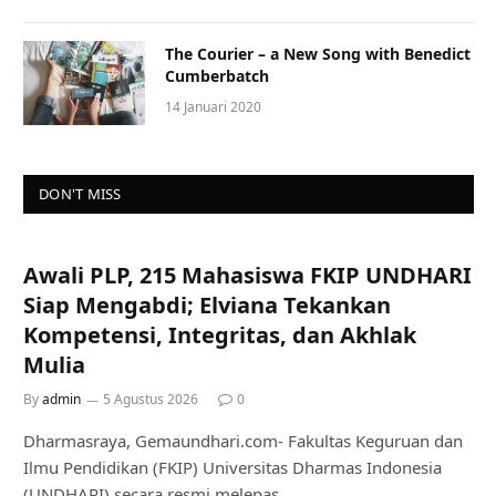
The Courier – a New Song with Benedict
Cumberbatch
14 Januari 2020
DON'T MISS
Awali PLP, 215 Mahasiswa FKIP UNDHARI
Siap Mengabdi; Elviana Tekankan
Kompetensi, Integritas, dan Akhlak
Mulia
By
admin
5 Agustus 2026
0
Dharmasraya, Gemaundhari.com- Fakultas Keguruan dan
Ilmu Pendidikan (FKIP) Universitas Dharmas Indonesia
(UNDHARI) secara resmi melepas…