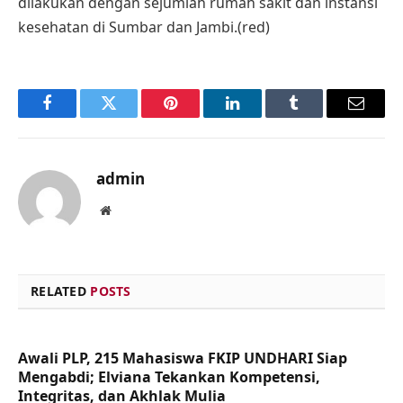
dilakukan dengan sejumlah rumah sakit dan instansi
kesehatan di Sumbar dan Jambi.(red)
Facebook
Twitter
Pinterest
LinkedIn
Tumblr
Email
admin
Website
RELATED
POSTS
Awali PLP, 215 Mahasiswa FKIP UNDHARI Siap
Mengabdi; Elviana Tekankan Kompetensi,
Integritas, dan Akhlak Mulia