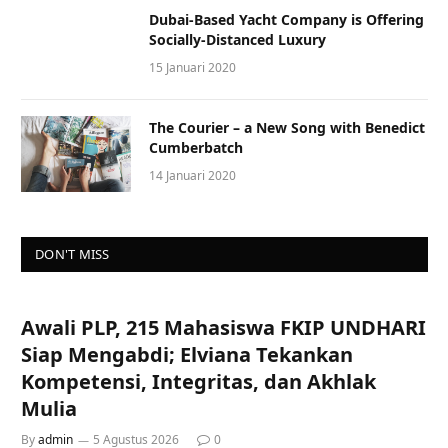
Dubai-Based Yacht Company is Offering
Socially-Distanced Luxury
15 Januari 2020
The Courier – a New Song with Benedict
Cumberbatch
14 Januari 2020
DON'T MISS
Awali PLP, 215 Mahasiswa FKIP UNDHARI
Siap Mengabdi; Elviana Tekankan
Kompetensi, Integritas, dan Akhlak
Mulia
By
admin
5 Agustus 2026
0