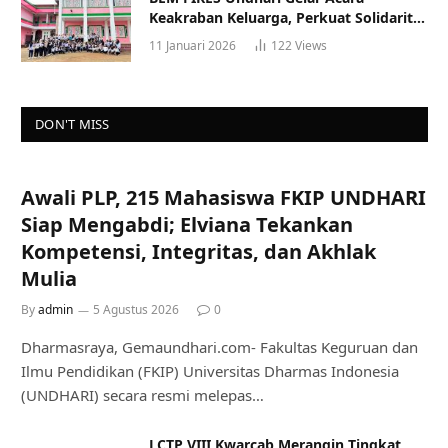
Keakraban Keluarga, Perkuat Solidaritas
dan Gaya Hidup Sehat
11 Januari 2026
122
Views
DON'T MISS
Awali PLP, 215 Mahasiswa FKIP UNDHARI
Siap Mengabdi; Elviana Tekankan
Kompetensi, Integritas, dan Akhlak
Mulia
By
admin
5 Agustus 2026
0
Dharmasraya, Gemaundhari.com- Fakultas Keguruan dan
Ilmu Pendidikan (FKIP) Universitas Dharmas Indonesia
(UNDHARI) secara resmi melepas…
LCTP VIII Kwarcab Merangin Tingkat