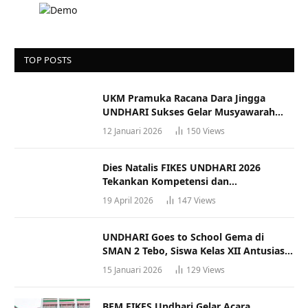
TOP POSTS
UKM Pramuka Racana Dara Jingga
UNDHARI Sukses Gelar Musyawarah
Racana
12 Januari 2026
150
Views
Dies Natalis FIKES UNDHARI 2026
Tekankan Kompetensi dan
Profesionalisme Tenaga Kesehatan
19 April 2026
147
Views
UNDHARI Goes to School Gema di
SMAN 2 Tebo, Siswa Kelas XII Antusias
Ikuti Sosialisasi Kampus Berkualitas
15 Januari 2026
129
Views
BEM FIKES Undhari Gelar Acara