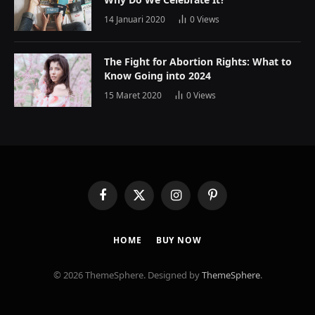
14 Januari 2020
0
Views
The Fight for Abortion Rights: What to
Know Going into 2024
15 Maret 2020
0
Views
Facebook
X
Instagram
Pinterest
(Twitter)
HOME
BUY NOW
© 2026 ThemeSphere. Designed by
ThemeSphere
.