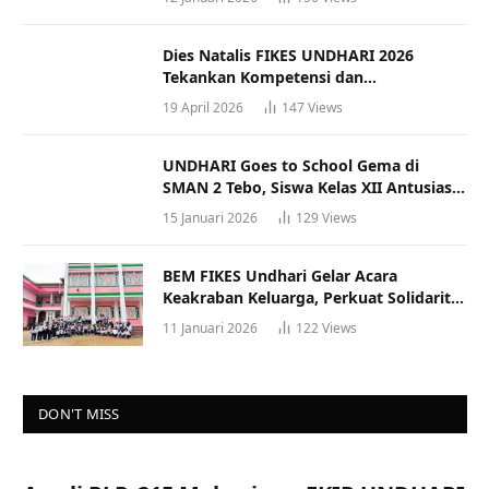
Dies Natalis FIKES UNDHARI 2026
Tekankan Kompetensi dan
Profesionalisme Tenaga Kesehatan
19 April 2026
147
Views
UNDHARI Goes to School Gema di
SMAN 2 Tebo, Siswa Kelas XII Antusias
Ikuti Sosialisasi Kampus Berkualitas
15 Januari 2026
129
Views
BEM FIKES Undhari Gelar Acara
Keakraban Keluarga, Perkuat Solidaritas
dan Gaya Hidup Sehat
11 Januari 2026
122
Views
DON'T MISS