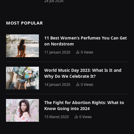
28 Juli 2026
MOST POPULAR
11 Best Women’s Perfumes You Can Get
on Nordstrom
11 Januari 2020
0
Views
World Music Day 2023: What Is It and
Why Do We Celebrate It?
14 Januari 2020
0
Views
The Fight for Abortion Rights: What to
Know Going into 2024
15 Maret 2020
0
Views