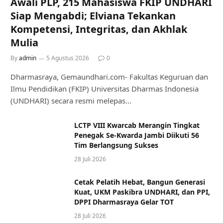
Awali PLP, 215 Mahasiswa FKIP UNDHARI
Siap Mengabdi; Elviana Tekankan
Kompetensi, Integritas, dan Akhlak
Mulia
By
admin
5 Agustus 2026
0
Dharmasraya, Gemaundhari.com- Fakultas Keguruan dan
Ilmu Pendidikan (FKIP) Universitas Dharmas Indonesia
(UNDHARI) secara resmi melepas…
LCTP VIII Kwarcab Merangin Tingkat
Penegak Se-Kwarda Jambi Diikuti 56
Tim Berlangsung Sukses
28 Juli 2026
Cetak Pelatih Hebat, Bangun Generasi
Kuat, UKM Paskibra UNDHARI, dan PPI,
DPPI Dharmasraya Gelar TOT
28 Juli 2026