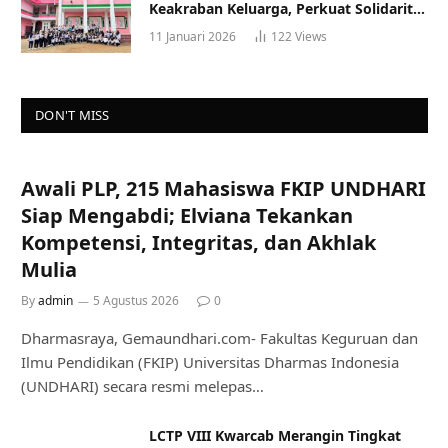
Keakraban Keluarga, Perkuat Solidaritas
dan Gaya Hidup Sehat
11 Januari 2026
122
Views
DON'T MISS
Awali PLP, 215 Mahasiswa FKIP UNDHARI
Siap Mengabdi; Elviana Tekankan
Kompetensi, Integritas, dan Akhlak
Mulia
By
admin
5 Agustus 2026
0
Dharmasraya, Gemaundhari.com- Fakultas Keguruan dan
Ilmu Pendidikan (FKIP) Universitas Dharmas Indonesia
(UNDHARI) secara resmi melepas…
LCTP VIII Kwarcab Merangin Tingkat