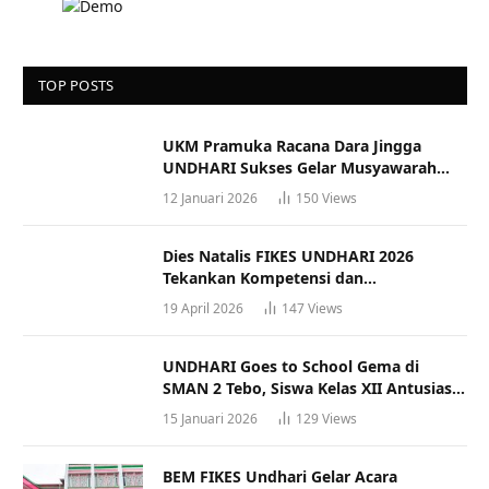
TOP POSTS
UKM Pramuka Racana Dara Jingga
UNDHARI Sukses Gelar Musyawarah
Racana
12 Januari 2026
150
Views
Dies Natalis FIKES UNDHARI 2026
Tekankan Kompetensi dan
Profesionalisme Tenaga Kesehatan
19 April 2026
147
Views
UNDHARI Goes to School Gema di
SMAN 2 Tebo, Siswa Kelas XII Antusias
Ikuti Sosialisasi Kampus Berkualitas
15 Januari 2026
129
Views
BEM FIKES Undhari Gelar Acara