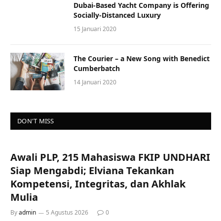
Dubai-Based Yacht Company is Offering
Socially-Distanced Luxury
15 Januari 2020
The Courier – a New Song with Benedict
Cumberbatch
14 Januari 2020
DON'T MISS
Awali PLP, 215 Mahasiswa FKIP UNDHARI
Siap Mengabdi; Elviana Tekankan
Kompetensi, Integritas, dan Akhlak
Mulia
By
admin
5 Agustus 2026
0