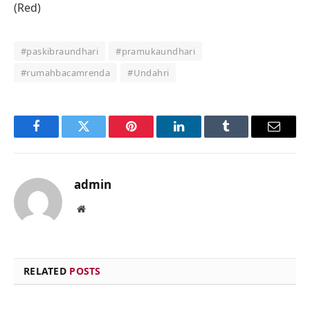
(Red)
#paskibraundhari
#pramukaundhari
#rumahbacamrenda
#Undahri
Facebook
Twitter
Pinterest
LinkedIn
Tumblr
Email
admin
Website
RELATED
POSTS