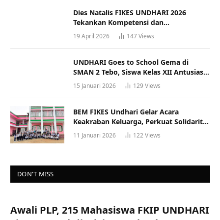
Dies Natalis FIKES UNDHARI 2026
Tekankan Kompetensi dan
Profesionalisme Tenaga Kesehatan
19 April 2026
147
Views
UNDHARI Goes to School Gema di
SMAN 2 Tebo, Siswa Kelas XII Antusias
Ikuti Sosialisasi Kampus Berkualitas
15 Januari 2026
129
Views
BEM FIKES Undhari Gelar Acara
Keakraban Keluarga, Perkuat Solidaritas
dan Gaya Hidup Sehat
11 Januari 2026
122
Views
DON'T MISS
Awali PLP, 215 Mahasiswa FKIP UNDHARI