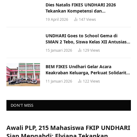
Dies Natalis FIKES UNDHARI 2026
Tekankan Kompetensi dan
Profesionalisme Tenaga Kesehatan
19 April 2026
147
Views
UNDHARI Goes to School Gema di
SMAN 2 Tebo, Siswa Kelas XII Antusias
Ikuti Sosialisasi Kampus Berkualitas
15 Januari 2026
129
Views
BEM FIKES Undhari Gelar Acara
Keakraban Keluarga, Perkuat Solidaritas
dan Gaya Hidup Sehat
11 Januari 2026
122
Views
DON'T MISS
Awali PLP, 215 Mahasiswa FKIP UNDHARI
Siap Mengabdi; Elviana Tekankan