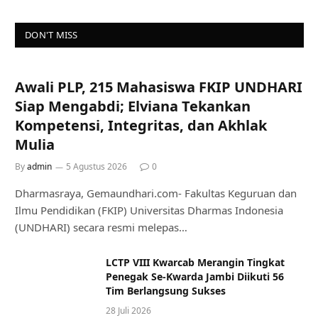
DON'T MISS
Awali PLP, 215 Mahasiswa FKIP UNDHARI
Siap Mengabdi; Elviana Tekankan
Kompetensi, Integritas, dan Akhlak
Mulia
By
admin
5 Agustus 2026
0
Dharmasraya, Gemaundhari.com- Fakultas Keguruan dan
Ilmu Pendidikan (FKIP) Universitas Dharmas Indonesia
(UNDHARI) secara resmi melepas…
LCTP VIII Kwarcab Merangin Tingkat
Penegak Se-Kwarda Jambi Diikuti 56
Tim Berlangsung Sukses
28 Juli 2026