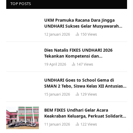
TOP POSTS
UKM Pramuka Racana Dara Jingga
UNDHARI Sukses Gelar Musyawarah
Racana
12 Januari 2026
150
Views
Dies Natalis FIKES UNDHARI 2026
Tekankan Kompetensi dan
Profesionalisme Tenaga Kesehatan
19 April 2026
147
Views
UNDHARI Goes to School Gema di
SMAN 2 Tebo, Siswa Kelas XII Antusias
Ikuti Sosialisasi Kampus Berkualitas
15 Januari 2026
129
Views
BEM FIKES Undhari Gelar Acara
Keakraban Keluarga, Perkuat Solidaritas
dan Gaya Hidup Sehat
11 Januari 2026
122
Views