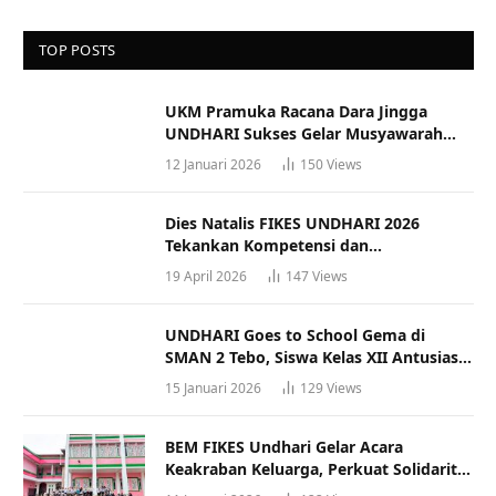
TOP POSTS
UKM Pramuka Racana Dara Jingga
UNDHARI Sukses Gelar Musyawarah
Racana
12 Januari 2026
150
Views
Dies Natalis FIKES UNDHARI 2026
Tekankan Kompetensi dan
Profesionalisme Tenaga Kesehatan
19 April 2026
147
Views
UNDHARI Goes to School Gema di
SMAN 2 Tebo, Siswa Kelas XII Antusias
Ikuti Sosialisasi Kampus Berkualitas
15 Januari 2026
129
Views
BEM FIKES Undhari Gelar Acara
Keakraban Keluarga, Perkuat Solidaritas
dan Gaya Hidup Sehat