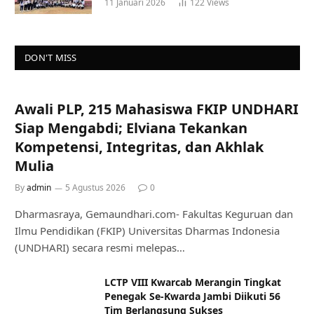
11 Januari 2026
122
Views
DON'T MISS
Awali PLP, 215 Mahasiswa FKIP UNDHARI
Siap Mengabdi; Elviana Tekankan
Kompetensi, Integritas, dan Akhlak
Mulia
By
admin
5 Agustus 2026
0
Dharmasraya, Gemaundhari.com- Fakultas Keguruan dan
Ilmu Pendidikan (FKIP) Universitas Dharmas Indonesia
(UNDHARI) secara resmi melepas…
LCTP VIII Kwarcab Merangin Tingkat
Penegak Se-Kwarda Jambi Diikuti 56
Tim Berlangsung Sukses