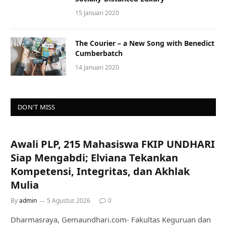
15 Januari 2020
The Courier – a New Song with Benedict
Cumberbatch
14 Januari 2020
DON'T MISS
Awali PLP, 215 Mahasiswa FKIP UNDHARI
Siap Mengabdi; Elviana Tekankan
Kompetensi, Integritas, dan Akhlak
Mulia
By
admin
5 Agustus 2026
0
Dharmasraya, Gemaundhari.com- Fakultas Keguruan dan