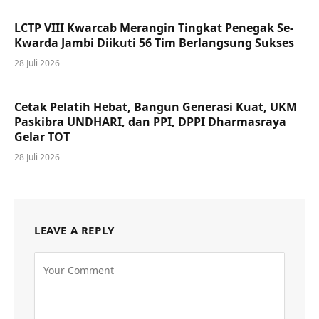
LCTP VIII Kwarcab Merangin Tingkat Penegak Se-
Kwarda Jambi Diikuti 56 Tim Berlangsung Sukses
28 Juli 2026
Cetak Pelatih Hebat, Bangun Generasi Kuat, UKM
Paskibra UNDHARI, dan PPI, DPPI Dharmasraya
Gelar TOT
28 Juli 2026
LEAVE A REPLY