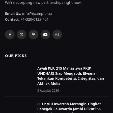
We're accepting new partnerships right now.
Email Us:
info@example.com
Contact:
+1-320-0123-451
Facebook
X
Pinterest
YouTube
WhatsApp
(Twitter)
OUR PICKS
Awali PLP, 215 Mahasiswa FKIP
UNDHARI Siap Mengabdi; Elviana
Tekankan Kompetensi, Integritas, dan
Akhlak Mulia
5 Agustus 2026
LCTP VIII Kwarcab Merangin Tingkat
Penegak Se-Kwarda Jambi Diikuti 56