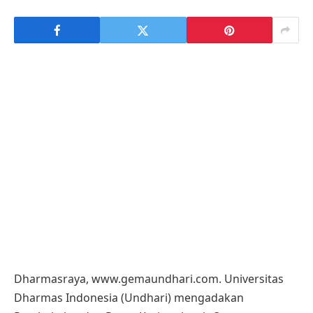
Dharmasraya, www.gemaundhari.com. Universitas
Dharmas Indonesia (Undhari) mengadakan