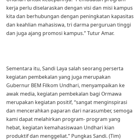
kerja perlu diselaraskan dengan visi dan misi kampus
kita dan berhubungan dengan peningkatan kapasitas
dan keahlian mahasiswa, tri darma perguruan tinggi
dan juga ajang promosi kampus.” Tutur Amar.
Sementara itu, Sandi Laya salah seorang perserta
kegiatan pembekalan yang juga merupakan
Gubernur BEM Filkom Undhari, menyampaikan ke
awak media, kegiatan pembekalan bagi Ormawa
merupakan kegiatan positif, “sangat menginspirasi
dan mencerahkan paparan dari narasumber, semoga
kami dapat melahirkan program- program yang
hebat, kegiatan kemahasiswaan Undhari kian
produktif dan menggeliat.” Pungkas Sandi. (Tim)