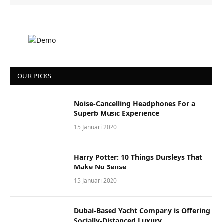
OUR PICKS
Noise-Cancelling Headphones For a
Superb Music Experience
15 Januari 2020
Harry Potter: 10 Things Dursleys That
Make No Sense
15 Januari 2020
Dubai-Based Yacht Company is Offering
Socially-Distanced Luxury