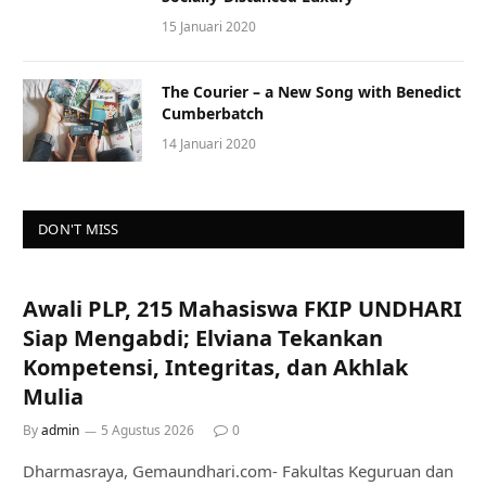
15 Januari 2020
The Courier – a New Song with Benedict
Cumberbatch
14 Januari 2020
DON'T MISS
Awali PLP, 215 Mahasiswa FKIP UNDHARI
Siap Mengabdi; Elviana Tekankan
Kompetensi, Integritas, dan Akhlak
Mulia
By
admin
5 Agustus 2026
0
Dharmasraya, Gemaundhari.com- Fakultas Keguruan dan