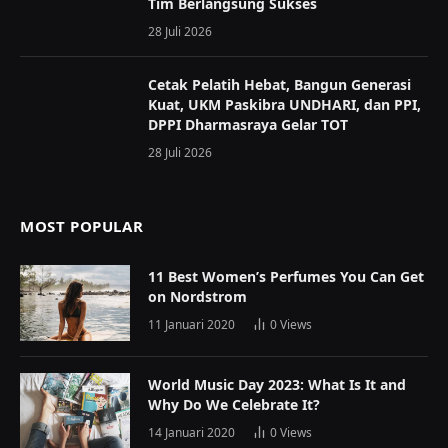
Tim Berlangsung Sukses
28 Juli 2026
Cetak Pelatih Hebat, Bangun Generasi
Kuat, UKM Paskibra UNDHARI, dan PPI,
DPPI Dharmasraya Gelar TOT
28 Juli 2026
MOST POPULAR
11 Best Women’s Perfumes You Can Get
on Nordstrom
11 Januari 2020
0
Views
World Music Day 2023: What Is It and
Why Do We Celebrate It?
14 Januari 2020
0
Views