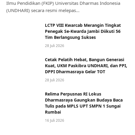
Ilmu Pendidikan (FKIP) Universitas Dharmas Indonesia
(UNDHARI) secara resmi melepas…
LCTP VIII Kwarcab Merangin Tingkat
Penegak Se-Kwarda Jambi Diikuti 56
Tim Berlangsung Sukses
28 Juli 2026
Cetak Pelatih Hebat, Bangun Generasi
Kuat, UKM Paskibra UNDHARI, dan PPI,
DPPI Dharmasraya Gelar TOT
28 Juli 2026
Relima Perpusnas RI Lokus
Dharmasraya Gaungkan Budaya Baca
Tulis pada MPLS UPT SMPN 1 Sungai
Rumbai
16 Juli 2026