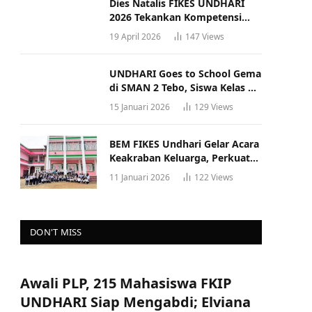
Dies Natalis FIKES UNDHARI
2026 Tekankan Kompetensi
dan Profesionalisme Tenaga
19 April 2026
147
Views
Kesehatan
UNDHARI Goes to School Gema
di SMAN 2 Tebo, Siswa Kelas XII
Antusias Ikuti Sosialisasi
15 Januari 2026
129
Views
Kampus Berkualitas
BEM FIKES Undhari Gelar Acara
Keakraban Keluarga, Perkuat
Solidaritas dan Gaya Hidup
11 Januari 2026
122
Views
Sehat
e
DON'T MISS
Awali PLP, 215 Mahasiswa FKIP
UNDHARI Siap Mengabdi; Elviana