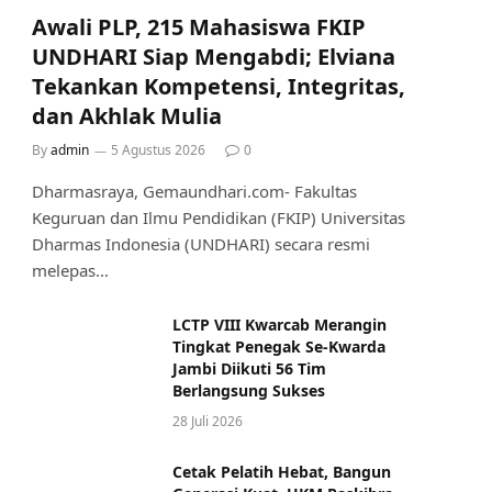
Awali PLP, 215 Mahasiswa FKIP
UNDHARI Siap Mengabdi; Elviana
Tekankan Kompetensi, Integritas,
dan Akhlak Mulia
By
admin
5 Agustus 2026
0
Dharmasraya, Gemaundhari.com- Fakultas
Keguruan dan Ilmu Pendidikan (FKIP) Universitas
Dharmas Indonesia (UNDHARI) secara resmi
melepas…
LCTP VIII Kwarcab Merangin
Tingkat Penegak Se-Kwarda
Jambi Diikuti 56 Tim
Berlangsung Sukses
28 Juli 2026
Cetak Pelatih Hebat, Bangun