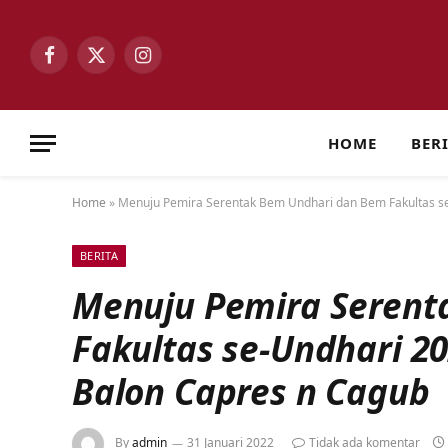
Facebook
X
Instagram
(Twitter)
HOME
BER
Home
»
Menuju Pemira Serentak Bem Undhari dan Bem Fakultas s
BERITA
Menuju Pemira Serent
Fakultas se-Undhari 2
Balon Capres n Cagub
By
admin
31 Januari 2022
Tidak ada komentar