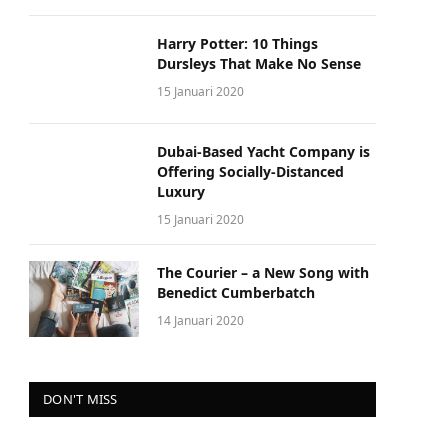
Harry Potter: 10 Things
Dursleys That Make No Sense
15 Januari 2020
Dubai-Based Yacht Company is
Offering Socially-Distanced
Luxury
15 Januari 2020
The Courier – a New Song with
Benedict Cumberbatch
14 Januari 2020
DON'T MISS