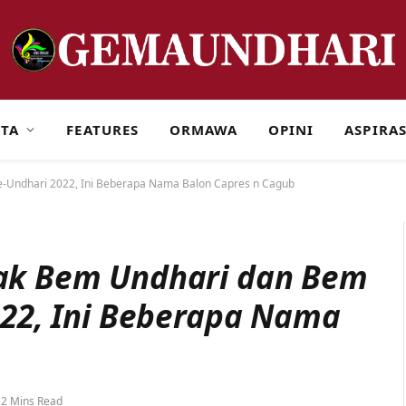
ITA
FEATURES
ORMAWA
OPINI
ASPIRAS
e-Undhari 2022, Ini Beberapa Nama Balon Capres n Cagub
ak Bem Undhari dan Bem
022, Ini Beberapa Nama
2 Mins Read