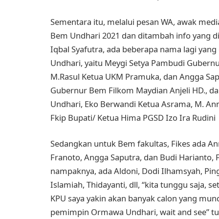
Sementara itu, melalui pesan WA, awak med
Bem Undhari 2021 dan ditambah info yang 
Iqbal Syafutra, ada beberapa nama lagi yan
Undhari, yaitu Meygi Setya Pambudi Gubernu
M.Rasul Ketua UKM Pramuka, dan Angga Sap
Gubernur Bem Filkom Maydian Anjeli HD., d
Undhari, Eko Berwandi Ketua Asrama, M. Anna
Fkip Bupati/ Ketua Hima PGSD Izo Ira Rudini
Sedangkan untuk Bem fakultas, Fikes ada Ann
Franoto, Angga Saputra, dan Budi Harianto, 
nampaknya, ada Aldoni, Dodi Ilhamsyah, Pi
Islamiah, Thidayanti, dll, “kita tunggu saja
KPU saya yakin akan banyak calon yang munc
pemimpin Ormawa Undhari, wait and see” tut