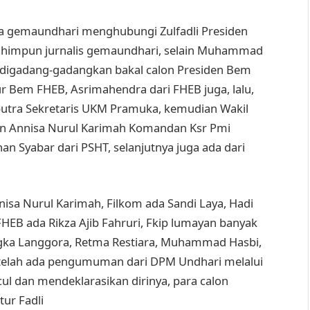
ia gemaundhari menghubungi Zulfadli Presiden
dihimpun jurnalis gemaundhari, selain Muhammad
g digadang-gadangkan bakal calon Presiden Bem
r Bem FHEB, Asrimahendra dari FHEB juga, lalu,
utra Sekretaris UKM Pramuka, kemudian Wakil
an Annisa Nurul Karimah Komandan Ksr Pmi
n Syabar dari PSHT, selanjutnya juga ada dari
isa Nurul Karimah, Filkom ada Sandi Laya, Hadi
FHEB ada Rikza Ajib Fahruri, Fkip lumayan banyak
ngka Langgora, Retma Restiara, Muhammad Hasbi,
, setelah ada pengumuman dari DPM Undhari melalui
ul dan mendeklarasikan dirinya, para calon
ur Fadli