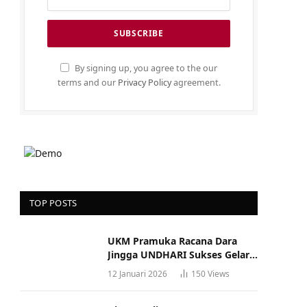
By signing up, you agree to the our
terms and our
Privacy Policy
agreement.
TOP POSTS
UKM Pramuka Racana Dara
Jingga UNDHARI Sukses Gelar
Musyawarah Racana
12 Januari 2026
150
Views