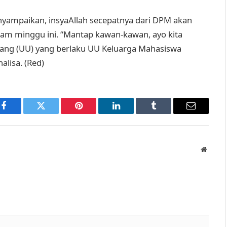
yampaikan, insyaAllah secepatnya dari DPM akan
lam minggu ini. “Mantap kawan-kawan, ayo kita
ang (UU) yang berlaku UU Keluarga Mahasiswa
alisa. (Red)
Facebook
Twitter
Pinterest
LinkedIn
Tumblr
Email
Websit