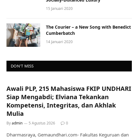
15 Januari 2020
The Courier – a New Song with Benedict
Cumberbatch
14 Januari 2020
DON'T MISS
Awali PLP, 215 Mahasiswa FKIP UNDHARI
Siap Mengabdi; Elviana Tekankan
Kompetensi, Integritas, dan Akhlak
Mulia
By
admin
5 Agustus 2026
0
Dharmasraya, Gemaundhari.com- Fakultas Keguruan dan