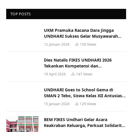
TOP POSTS
UKM Pramuka Racana Dara Jingga
UNDHARI Sukses Gelar Musyawarah
Racana
12 Januari 2026
150
Views
Dies Natalis FIKES UNDHARI 2026
Tekankan Kompetensi dan
Profesionalisme Tenaga Kesehatan
19 April 2026
147
Views
UNDHARI Goes to School Gema di
SMAN 2 Tebo, Siswa Kelas XII Antusias
Ikuti Sosialisasi Kampus Berkualitas
15 Januari 2026
129
Views
BEM FIKES Undhari Gelar Acara
Keakraban Keluarga, Perkuat Solidaritas
dan Gaya Hidup Sehat