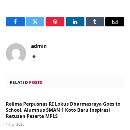
Facebook
Twitter
Pinterest
LinkedIn
Tumblr
Email
admin
Website
RELATED
POSTS
Relima Perpusnas RI Lokus Dharmasraya Goes to
School, Alumnus SMAN 1 Koto Baru Inspirasi
Ratusan Peserta MPLS
14 Juli 2026