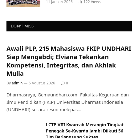
11 Januari 2026
122
Views
DON'T MISS
Awali PLP, 215 Mahasiswa FKIP UNDHARI
Siap Mengabdi; Elviana Tekankan
Kompetensi, Integritas, dan Akhlak
Mulia
By
admin
5 Agustus 2026
0
Dharmasraya, Gemaundhari.com- Fakultas Keguruan dan
Ilmu Pendidikan (FKIP) Universitas Dharmas Indonesia
(UNDHARI) secara resmi melepas…
LCTP VIII Kwarcab Merangin Tingkat
Penegak Se-Kwarda Jambi Diikuti 56
Tim Berlangsung Sukses