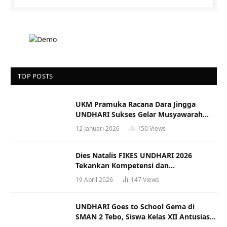
TOP POSTS
UKM Pramuka Racana Dara Jingga
UNDHARI Sukses Gelar Musyawarah
Racana
12 Januari 2026
150
Views
Dies Natalis FIKES UNDHARI 2026
Tekankan Kompetensi dan
Profesionalisme Tenaga Kesehatan
19 April 2026
147
Views
UNDHARI Goes to School Gema di
SMAN 2 Tebo, Siswa Kelas XII Antusias
Ikuti Sosialisasi Kampus Berkualitas