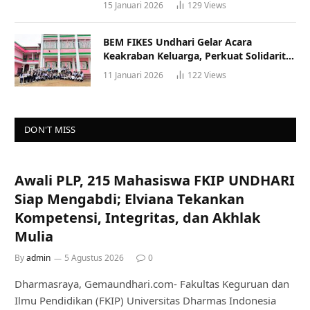
15 Januari 2026
129
Views
BEM FIKES Undhari Gelar Acara
Keakraban Keluarga, Perkuat Solidaritas
dan Gaya Hidup Sehat
11 Januari 2026
122
Views
DON'T MISS
Awali PLP, 215 Mahasiswa FKIP UNDHARI
Siap Mengabdi; Elviana Tekankan
Kompetensi, Integritas, dan Akhlak
Mulia
By
admin
5 Agustus 2026
0
Dharmasraya, Gemaundhari.com- Fakultas Keguruan dan
Ilmu Pendidikan (FKIP) Universitas Dharmas Indonesia