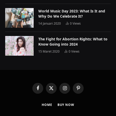
World Music Day 2023: What Is It and
Why Do We Celebrate It?
14 Januari 2020
0
Views
The Fight for Abortion Rights: What to
Know Going into 2024
15 Maret 2020
0
Views
Facebook
X
Instagram
Pinterest
(Twitter)
HOME
BUY NOW