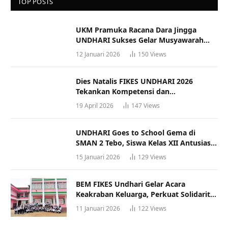
TOP POSTS
UKM Pramuka Racana Dara Jingga
UNDHARI Sukses Gelar Musyawarah
Racana
12 Januari 2026
150
Views
Dies Natalis FIKES UNDHARI 2026
Tekankan Kompetensi dan
Profesionalisme Tenaga Kesehatan
19 April 2026
147
Views
UNDHARI Goes to School Gema di
SMAN 2 Tebo, Siswa Kelas XII Antusias
Ikuti Sosialisasi Kampus Berkualitas
15 Januari 2026
129
Views
BEM FIKES Undhari Gelar Acara
Keakraban Keluarga, Perkuat Solidaritas
dan Gaya Hidup Sehat
11 Januari 2026
122
Views