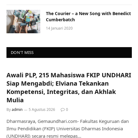
The Courier – a New Song with Benedict
Cumberbatch
14 Januari 2020
DON'T MISS
Awali PLP, 215 Mahasiswa FKIP UNDHARI
Siap Mengabdi; Elviana Tekankan
Kompetensi, Integritas, dan Akhlak
Mulia
By
admin
5 Agustus 2026
0
Dharmasraya, Gemaundhari.com- Fakultas Keguruan dan
Ilmu Pendidikan (FKIP) Universitas Dharmas Indonesia
(UNDHARI) secara resmi melepas…