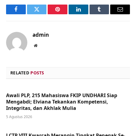
Facebook
Twitter
Pinterest
LinkedIn
Tumblr
Email
admin
Website
RELATED
POSTS
Awali PLP, 215 Mahasiswa FKIP UNDHARI Siap
Mengabdi; Elviana Tekankan Kompetensi,
Integritas, dan Akhlak Mulia
5 Agustus 2026
LCTP VIII Kwarcab Merangin Tingkat Penegak Se-