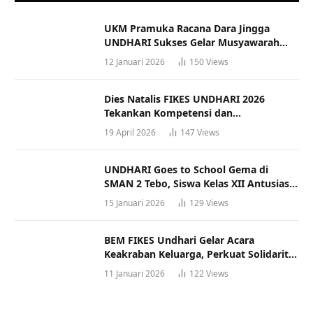
UKM Pramuka Racana Dara Jingga
UNDHARI Sukses Gelar Musyawarah
Racana
12 Januari 2026
150
Views
Dies Natalis FIKES UNDHARI 2026
Tekankan Kompetensi dan
Profesionalisme Tenaga Kesehatan
19 April 2026
147
Views
UNDHARI Goes to School Gema di
SMAN 2 Tebo, Siswa Kelas XII Antusias
Ikuti Sosialisasi Kampus Berkualitas
15 Januari 2026
129
Views
BEM FIKES Undhari Gelar Acara
Keakraban Keluarga, Perkuat Solidaritas
dan Gaya Hidup Sehat
11 Januari 2026
122
Views