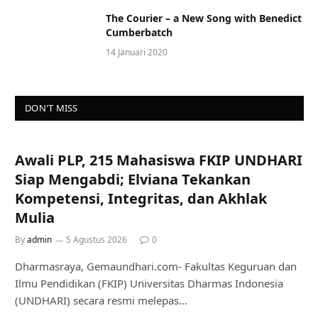
The Courier – a New Song with Benedict
Cumberbatch
14 Januari 2020
DON'T MISS
Awali PLP, 215 Mahasiswa FKIP UNDHARI
Siap Mengabdi; Elviana Tekankan
Kompetensi, Integritas, dan Akhlak
Mulia
By
admin
5 Agustus 2026
0
Dharmasraya, Gemaundhari.com- Fakultas Keguruan dan
Ilmu Pendidikan (FKIP) Universitas Dharmas Indonesia
(UNDHARI) secara resmi melepas…