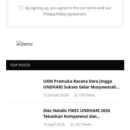
By signing up, you agree to the our terms and our
Privacy Policy
agreement.
TOP POSTS
UKM Pramuka Racana Dara Jingga
UNDHARI Sukses Gelar Musyawarah
Racana
12 Januari 2026
150
Views
Dies Natalis FIKES UNDHARI 2026
Tekankan Kompetensi dan
Profesionalisme Tenaga Kesehatan
19 April 2026
147
Views