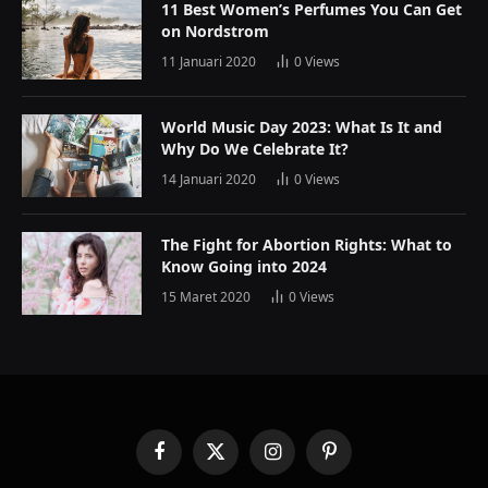
11 Best Women’s Perfumes You Can Get
on Nordstrom
11 Januari 2020
0
Views
World Music Day 2023: What Is It and
Why Do We Celebrate It?
14 Januari 2020
0
Views
The Fight for Abortion Rights: What to
Know Going into 2024
15 Maret 2020
0
Views
Facebook
X
Instagram
Pinterest
(Twitter)