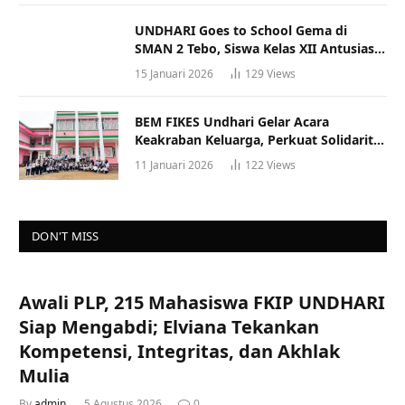
UNDHARI Goes to School Gema di
SMAN 2 Tebo, Siswa Kelas XII Antusias
Ikuti Sosialisasi Kampus Berkualitas
15 Januari 2026
129
Views
BEM FIKES Undhari Gelar Acara
Keakraban Keluarga, Perkuat Solidaritas
dan Gaya Hidup Sehat
11 Januari 2026
122
Views
DON'T MISS
Awali PLP, 215 Mahasiswa FKIP UNDHARI
Siap Mengabdi; Elviana Tekankan
Kompetensi, Integritas, dan Akhlak
Mulia
By
admin
5 Agustus 2026
0