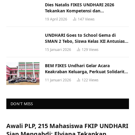
Dies Natalis FIKES UNDHARI 2026
Tekankan Kompetensi dan
Profesionalisme Tenaga Kesehatan
19 April 2026
147
Views
UNDHARI Goes to School Gema di
SMAN 2 Tebo, Siswa Kelas XII Antusias
Ikuti Sosialisasi Kampus Berkualitas
15 Januari 2026
129
Views
BEM FIKES Undhari Gelar Acara
Keakraban Keluarga, Perkuat Solidaritas
dan Gaya Hidup Sehat
11 Januari 2026
122
Views
DON'T MISS
Awali PLP, 215 Mahasiswa FKIP UNDHARI
Siap Mengabdi; Elviana Tekankan