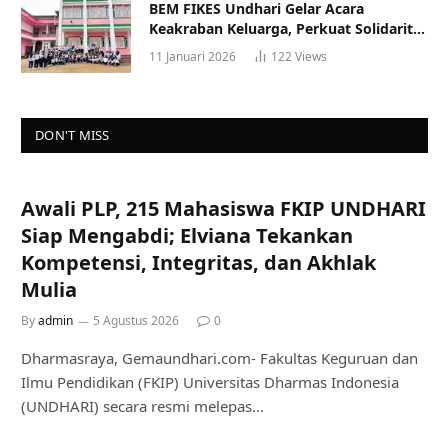
BEM FIKES Undhari Gelar Acara
Keakraban Keluarga, Perkuat Solidaritas
dan Gaya Hidup Sehat
11 Januari 2026
122
Views
DON'T MISS
Awali PLP, 215 Mahasiswa FKIP UNDHARI
Siap Mengabdi; Elviana Tekankan
Kompetensi, Integritas, dan Akhlak
Mulia
By
admin
5 Agustus 2026
0
Dharmasraya, Gemaundhari.com- Fakultas Keguruan dan
Ilmu Pendidikan (FKIP) Universitas Dharmas Indonesia
(UNDHARI) secara resmi melepas…