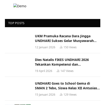
TOP POSTS
UKM Pramuka Racana Dara Jingga
UNDHARI Sukses Gelar Musyawarah
Racana
12 Januari 2026
150
Views
Dies Natalis FIKES UNDHARI 2026
Tekankan Kompetensi dan
Profesionalisme Tenaga Kesehatan
19 April 2026
147
Views
UNDHARI Goes to School Gema di
SMAN 2 Tebo, Siswa Kelas XII Antusias
Ikuti Sosialisasi Kampus Berkualitas
15 Januari 2026
129
Views