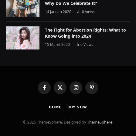
Why Do We Celebrate It?
14 Januari 2020
0
Views
The Fight for Abortion Rights: What to
Know Going into 2024
15 Maret 2020
0
Views
Facebook
X
Instagram
Pinterest
(Twitter)
HOME
BUY NOW
© 2026 ThemeSphere. Designed by
ThemeSphere
.