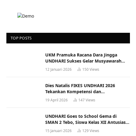
TOP POSTS
UKM Pramuka Racana Dara Jingga
UNDHARI Sukses Gelar Musyawarah
Racana
12 Januari 2026
150
Views
Dies Natalis FIKES UNDHARI 2026
Tekankan Kompetensi dan
Profesionalisme Tenaga Kesehatan
19 April 2026
147
Views
UNDHARI Goes to School Gema di
SMAN 2 Tebo, Siswa Kelas XII Antusias
Ikuti Sosialisasi Kampus Berkualitas
15 Januari 2026
129
Views