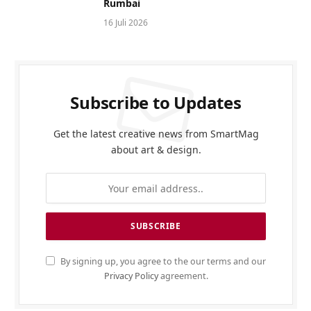
Rumbai
16 Juli 2026
Subscribe to Updates
Get the latest creative news from SmartMag
about art & design.
By signing up, you agree to the our terms and our
Privacy Policy
agreement.