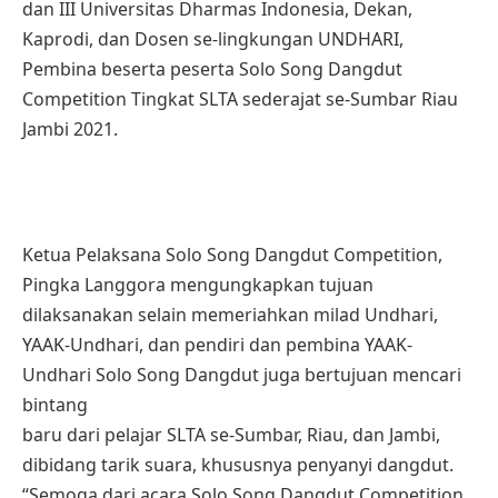
dan III Universitas Dharmas Indonesia, Dekan,
Kaprodi, dan Dosen se-lingkungan UNDHARI,
Pembina beserta peserta Solo Song Dangdut
Competition Tingkat SLTA sederajat se-Sumbar Riau
Jambi 2021.
Ketua Pelaksana Solo Song Dangdut Competition,
Pingka Langgora mengungkapkan tujuan
dilaksanakan selain memeriahkan milad Undhari,
YAAK-Undhari, dan pendiri dan pembina YAAK-
Undhari Solo Song Dangdut juga bertujuan mencari
bintang
baru dari pelajar SLTA se-Sumbar, Riau, dan Jambi,
dibidang tarik suara, khususnya penyanyi dangdut.
“Semoga dari acara Solo Song Dangdut Competition