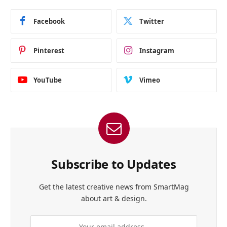
Facebook
Twitter
Pinterest
Instagram
YouTube
Vimeo
Subscribe to Updates
Get the latest creative news from SmartMag
about art & design.