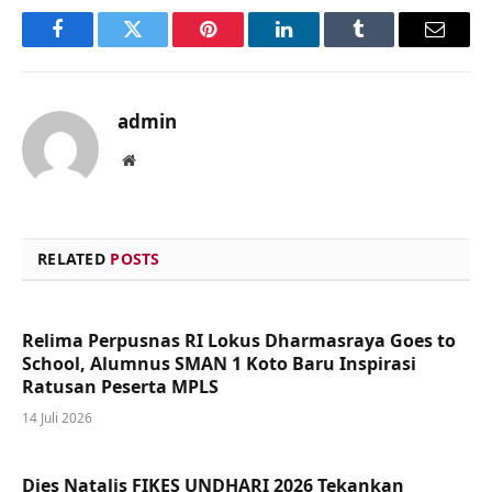
Facebook
Twitter
Pinterest
LinkedIn
Tumblr
Email
admin
Website
RELATED
POSTS
Relima Perpusnas RI Lokus Dharmasraya Goes to
School, Alumnus SMAN 1 Koto Baru Inspirasi
Ratusan Peserta MPLS
14 Juli 2026
Dies Natalis FIKES UNDHARI 2026 Tekankan