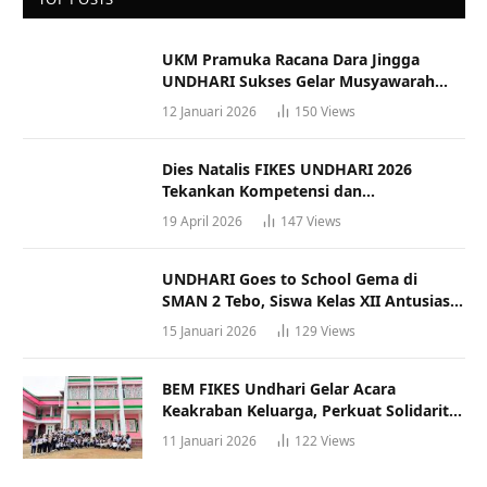
UKM Pramuka Racana Dara Jingga
UNDHARI Sukses Gelar Musyawarah
Racana
12 Januari 2026
150
Views
Dies Natalis FIKES UNDHARI 2026
Tekankan Kompetensi dan
Profesionalisme Tenaga Kesehatan
19 April 2026
147
Views
UNDHARI Goes to School Gema di
SMAN 2 Tebo, Siswa Kelas XII Antusias
Ikuti Sosialisasi Kampus Berkualitas
15 Januari 2026
129
Views
BEM FIKES Undhari Gelar Acara
Keakraban Keluarga, Perkuat Solidaritas
dan Gaya Hidup Sehat
11 Januari 2026
122
Views