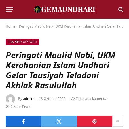
Home
»
Peringati Maulid Nabi, UKM Kerohanian Islam Undhari Gelar Tausiyah Teladani Akhlak Rasulullah
TAK BERKATEGORI
Peringati Maulid Nabi, UKM
Kerohanian Islam Undhari
Gelar Tausiyah Teladani
Akhlak Rasulullah
By
admin
18 Oktober 2022
Tidak ada komentar
2 Mins Read