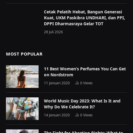
Cetak Pelatih Hebat, Bangun Generasi
Kuat, UKM Paskibra UNDHARI, dan PPI,
DPPI Dharmasraya Gelar TOT
28 Juli 2026
MOST POPULAR
11 Best Women’s Perfumes You Can Get
on Nordstrom
11 Januari 2020
0
Views
World Music Day 2023: What Is It and
Why Do We Celebrate It?
14 Januari 2020
0
Views
The Fight for Abortion Rights: What to