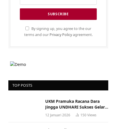
By signing up, you agree to the our
terms and our
Privacy Policy
agreement.
TOP POSTS
UKM Pramuka Racana Dara
Jingga UNDHARI Sukses Gelar
Musyawarah Racana
12 Januari 2026
150
Views