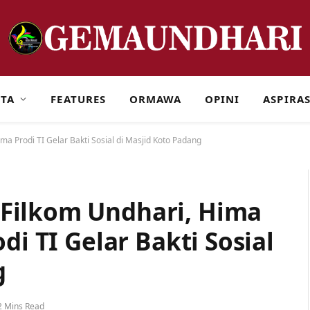
ITA
FEATURES
ORMAWA
OPINI
ASPIRAS
a Prodi TI Gelar Bakti Sosial di Masjid Koto Padang
Filkom Undhari, Hima
di TI Gelar Bakti Sosial
g
2 Mins Read