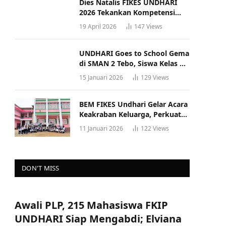
Dies Natalis FIKES UNDHARI
2026 Tekankan Kompetensi
dan Profesionalisme Tenaga
19 April 2026
147
Views
Kesehatan
UNDHARI Goes to School Gema
di SMAN 2 Tebo, Siswa Kelas XII
Antusias Ikuti Sosialisasi
15 Januari 2026
129
Views
Kampus Berkualitas
BEM FIKES Undhari Gelar Acara
Keakraban Keluarga, Perkuat
Solidaritas dan Gaya Hidup
11 Januari 2026
122
Views
Sehat
DON'T MISS
Awali PLP, 215 Mahasiswa FKIP
UNDHARI Siap Mengabdi; Elviana