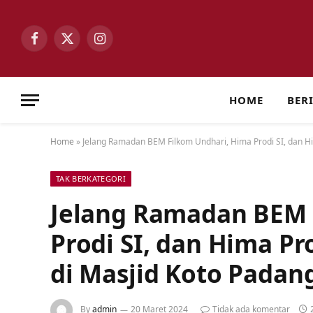
Facebook
X
Instagram
(Twitter)
HOME
BER
Home
»
Jelang Ramadan BEM Filkom Undhari, Hima Prodi SI, dan Him
TAK BERKATEGORI
Jelang Ramadan BEM 
Prodi SI, dan Hima Pro
di Masjid Koto Padan
By
admin
20 Maret 2024
Tidak ada komentar