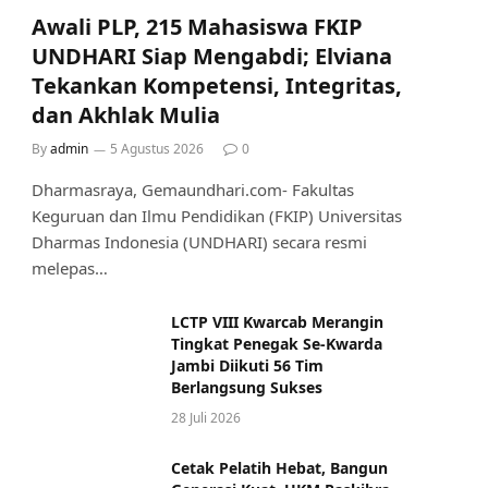
Awali PLP, 215 Mahasiswa FKIP
UNDHARI Siap Mengabdi; Elviana
Tekankan Kompetensi, Integritas,
dan Akhlak Mulia
By
admin
5 Agustus 2026
0
Dharmasraya, Gemaundhari.com- Fakultas
Keguruan dan Ilmu Pendidikan (FKIP) Universitas
Dharmas Indonesia (UNDHARI) secara resmi
melepas…
LCTP VIII Kwarcab Merangin
Tingkat Penegak Se-Kwarda
Jambi Diikuti 56 Tim
Berlangsung Sukses
28 Juli 2026
Cetak Pelatih Hebat, Bangun