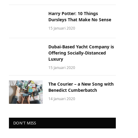
Harry Potter: 10 Things
Dursleys That Make No Sense
15 Januari 2020
Dubai-Based Yacht Company is
Offering Socially-Distanced
Luxury
15 Januari 2020
The Courier – a New Song with
Benedict Cumberbatch
14 Januari 2020
DON'T MISS