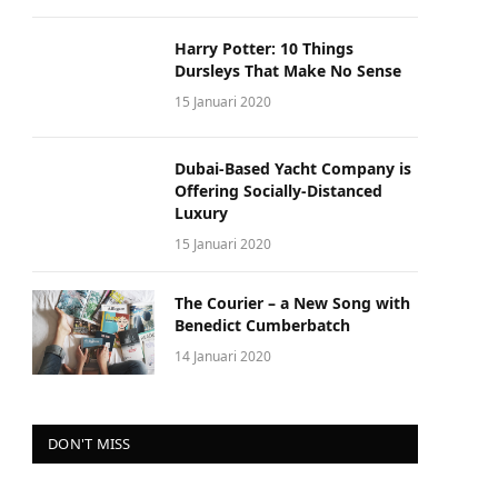
Harry Potter: 10 Things
Dursleys That Make No Sense
15 Januari 2020
Dubai-Based Yacht Company is
Offering Socially-Distanced
Luxury
15 Januari 2020
The Courier – a New Song with
Benedict Cumberbatch
14 Januari 2020
DON'T MISS