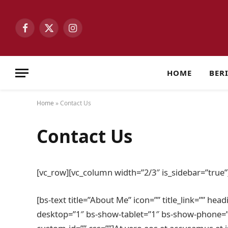
Facebook
X
Instagram
(Twitter)
HOME
BER
Home
»
Contact Us
Contact Us
[vc_row][vc_column width=”2/3″ is_sidebar=”true”
[bs-text title=”About Me” icon=”” title_link=”” he
desktop=”1″ bs-show-tablet=”1″ bs-show-phone=”1