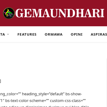
ITA
FEATURES
ORMAWA
OPINI
ASPIRAS
]
ading_color=”” heading_style=”default” bs-show-
″ bs-text-color-scheme=”” custom-css-class=””