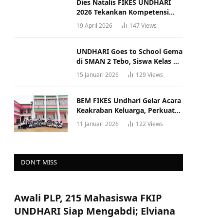
Dies Natalis FIKES UNDHARI
2026 Tekankan Kompetensi
dan Profesionalisme Tenaga
19 April 2026
147
Views
Kesehatan
UNDHARI Goes to School Gema
di SMAN 2 Tebo, Siswa Kelas XII
Antusias Ikuti Sosialisasi
15 Januari 2026
129
Views
Kampus Berkualitas
BEM FIKES Undhari Gelar Acara
Keakraban Keluarga, Perkuat
Solidaritas dan Gaya Hidup
11 Januari 2026
122
Views
Sehat
DON'T MISS
Awali PLP, 215 Mahasiswa FKIP
UNDHARI Siap Mengabdi; Elviana