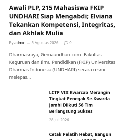
Awali PLP, 215 Mahasiswa FKIP
UNDHARI Siap Mengabdi; Elviana
Tekankan Kompetensi, Integritas,
dan Akhlak Mulia
By
admin
5 Agustus 2026
0
Dharmasraya, Gemaundhari.com- Fakultas
Keguruan dan Ilmu Pendidikan (FKIP) Universitas
Dharmas Indonesia (UNDHARI) secara resmi
melepas…
LCTP VIII Kwarcab Merangin
Tingkat Penegak Se-Kwarda
Jambi Diikuti 56 Tim
Berlangsung Sukses
28 Juli 2026
Cetak Pelatih Hebat, Bangun