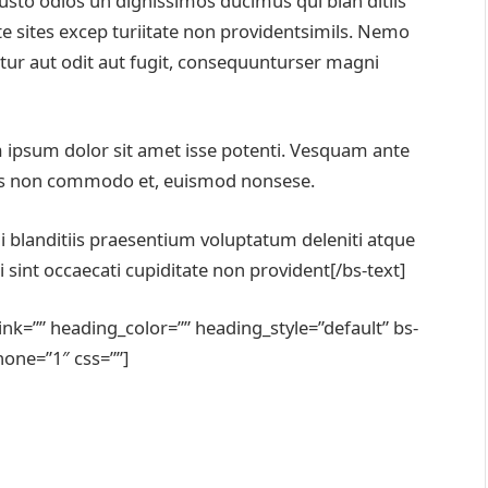
usto odios un dignissimos ducimus qui blan ditiis
e sites excep turiitate non providentsimils. Nemo
tur aut odit aut fugit, consequunturser magni
 ipsum dolor sit amet isse potenti. Vesquam ante
llis non commodo et, euismod nonsese.
 blanditiis praesentium voluptatum deleniti atque
 sint occaecati cupiditate non provident[/bs-text]
link=”” heading_color=”” heading_style=”default” bs-
one=”1″ css=””]