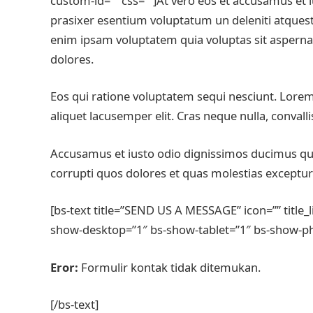
custom-id=”” css=””]At vero eos et accusamus et i
prasixer esentium voluptatum un deleniti atquest
enim ipsam voluptatem quia voluptas sit asperna
dolores.
Eos qui ratione voluptatem sequi nesciunt. Lorem
aliquet lacusemper elit. Cras neque nulla, conva
Accusamus et iusto odio dignissimos ducimus qui
corrupti quos dolores et quas molestias excepturi
[bs-text title=”SEND US A MESSAGE” icon=”” title_
show-desktop=”1″ bs-show-tablet=”1″ bs-show-ph
Eror:
Formulir kontak tidak ditemukan.
[/bs-text]