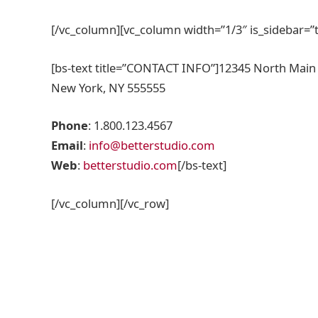
[/vc_column][vc_column width=”1/3″ is_sidebar=”t
[bs-text title=”CONTACT INFO”]12345 North Main 
New York, NY 555555
Phone
: 1.800.123.4567
Email
:
info@betterstudio.com
Web
:
betterstudio.com
[/bs-text]
[/vc_column][/vc_row]