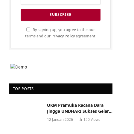
By signing up, you agree to the our
terms and our
Privacy Policy
agreement.
TOP POSTS
UKM Pramuka Racana Dara
Jingga UNDHARI Sukses Gelar
Musyawarah Racana
12 Januari 2026
150
Views